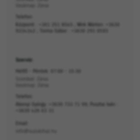
Vasárnap: Zárva
Telefon:
Központi : +361 251 8545 ; Mirk Márton: +3630
9334342 ; Torma Gábor : +3630 291 0593
Szerviz:
Hétfő - Péntek: 07:00 - 15:30
Szombat: Zárva
Vasárnap: Zárva
Telefon:
Abonyi György :+3630 733 71 99; Pusztai Iván :
+3630 426 63 31
Email:
info@suzukihaz.hu