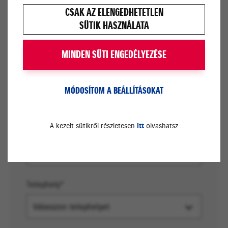
CSAK AZ ELENGEDHETETLEN
SÜTIK HASZNÁLATA
Keresztnév*
MINDEN SÜTI ENGEDÉLYEZÉSE
E-mail cím*
MÓDOSÍTOM A BEÁLLÍTÁSOKAT
A kezelt sütikről részletesen
itt
olvashatsz
Telefonszám*
Telephely*
Válasszon telephelyet