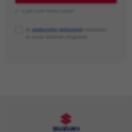
A *-al jelölt mezők kitöltése kötelező!
Az
adatkezelési tájékoztatót
elolvastam
és annak tartalmát elfogadom.