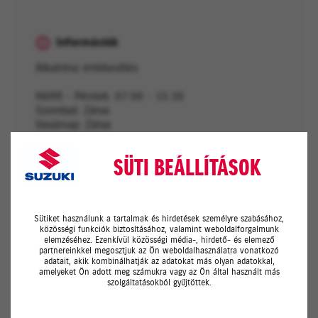
Információk
Alkatrész értékesítés
Hétfő - Péntek: 07:00 - 15:30
Szombat: Zárva
Vasárnap: Zárva
SÜTI BEÁLLÍTÁSOK
Sütiket használunk a tartalmak és hirdetések személyre szabásához,
Kapcsolat
közösségi funkciók biztosításához, valamint weboldalforgalmunk
elemzéséhez. Ezenkívül közösségi média-, hirdető- és elemező
partnereinkkel megosztjuk az Ön weboldalhasználatra vonatkozó
adatait, akik kombinálhatják az adatokat más olyan adatokkal,
amelyeket Ön adott meg számukra vagy az Ön által használt más
Vezetéknév*
szolgáltatásokból gyűjtöttek.