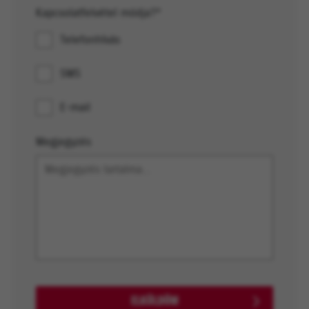
Kapcsolatfelvétel módja?*
Telefonhívás
SMS
E-mail
Megjegyzés
ELKÜLDÖM