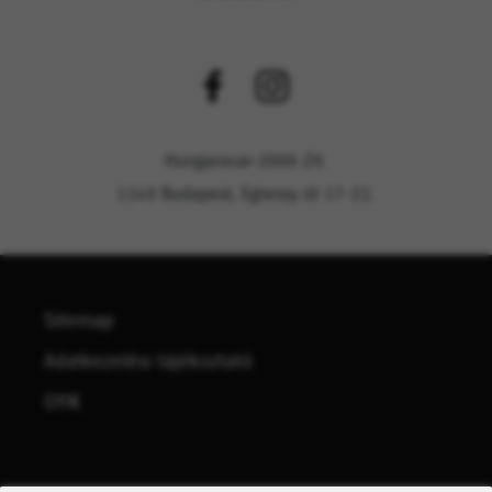
Hungarocar-2000 Zrt.
1149 Budapest, Egressy út 17-21.
Sitemap
Adatkezelési tájékoztató
GYIK