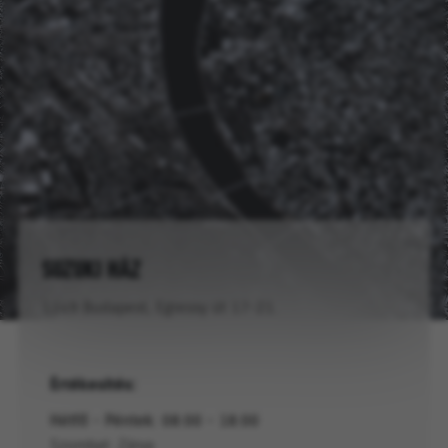
SUZUKI HÁZ
1149 Budapest, Egressy út 17-21.
Értékesítés:
Hétfő - Péntek: 08:00 - 18:00
Szombat: Zárva