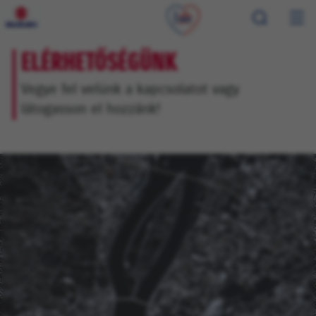
ELÉRHETŐSÉGÜNK
Vegye fel velünk a kapcsolatot vagy
látogasson el hozzánk!